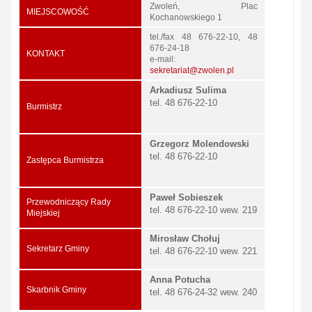
Zwoleń, Plac
MIEJSCOWOŚĆ
Kochanowskiego 1
tel./fax 48 676-22-10, 48
676-24-18
KONTAKT
e-mail:
sekretariat@zwolen.pl
Arkadiusz Sulima
tel. 48 676-22-10
Burmistrz
Grzegorz Molendowski
tel. 48 676-22-10
Zastępca Burmistrza
Paweł Sobieszek
Przewodniczący Rady
tel. 48 676-22-10 wew. 219
Miejskiej
Mirosław Chołuj
Sekretarz Gminy
tel. 48 676-22-10 wew. 221
Anna Potucha
Skarbnik Gminy
tel. 48 676-24-32 wew. 240