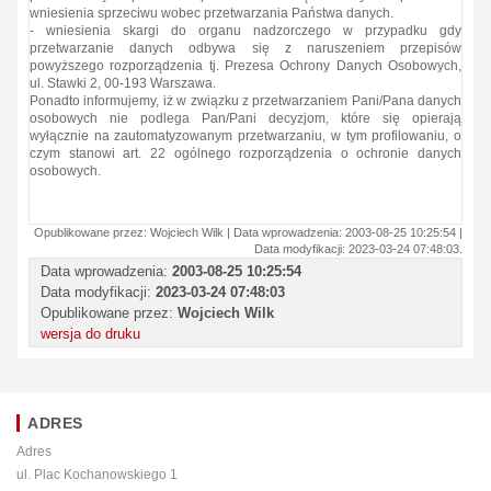
wniesienia sprzeciwu wobec przetwarzania Państwa danych.
- wniesienia skargi do organu nadzorczego w przypadku gdy
przetwarzanie danych odbywa się z naruszeniem przepisów
powyższego rozporządzenia tj. Prezesa Ochrony Danych Osobowych,
ul. Stawki 2, 00-193 Warszawa.
Ponadto informujemy, iż w związku z przetwarzaniem Pani/Pana danych
osobowych nie podlega Pan/Pani decyzjom, które się opierają
wyłącznie na zautomatyzowanym przetwarzaniu, w tym profilowaniu, o
czym stanowi art. 22 ogólnego rozporządzenia o ochronie danych
osobowych.
Opublikowane przez: Wojciech Wilk | Data wprowadzenia: 2003-08-25 10:25:54 |
Data modyfikacji: 2023-03-24 07:48:03.
Data wprowadzenia:
2003-08-25 10:25:54
Data modyfikacji:
2023-03-24 07:48:03
Opublikowane przez:
Wojciech Wilk
wersja do druku
ADRES
Adres
ul. Plac Kochanowskiego 1