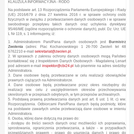
KLAUZULA INFORMACYJNA - RODO
Na podstawie art. 13 Rozporządzenia Parlamentu Europejskiego i Rady
(UE) 2016/679 z dnia 27 kwietnia 2016 r. w sprawie ochrony osób
fizycznych w związku z przetwarzaniem danych osobowych i w sprawie
swobodnego przepływu takich danych oraz uchylenia dyrektywy
95/46/WE (ogólne rozporządzenie o ochronie danych), publ. Dz. Urz. UE
L Nr 119, s. 1 informujemy, iż:
1. Administratorem Pani/Pana danych osobowych jest
Burmistrz
Zwolenia
(adres: Plac Kochanowskiego 1 26-700 Zwoleń tel 48
6762210 e-mail
sekretariat@zwolen.pl.
2. W sprawach z zakresu ochrony danych osobowych mogą Państwo
kontaktować się z Inspektorem Danych Osobowych - Magdaleną Lenart
pod adresem e-mail
inspektor@cbi24.pl
lub pisemnie na adres siedziby
Administratora.
3. Dane osobowe będą przetwarzane w celu realizacji obowiązków
prawnych ciążących na Administratorze.
4. Dane osobowe będą przetwarzane przez okres niezbędny do
realizacji ww. celu z uwzględnieniem okresów przechowywania
określonych w przepisach odrębnych, w tym przepisów archiwalnych.
5. Podstawą prawną przetwarzania danych jest art. 6 ust. 1 lit. c) ww.
Rozporządzenia. Odbiorcami Pani/Pana danych będą podmioty, które
na podstawie zawartych umów przetwarzają dane osobowe w imieniu
Administratora.
6. Osoba, której dane dotyczą ma prawo do:
- dostępu do treści swoich danych oraz możliwości ich poprawiania,
sprostowania, ograniczenia przetwarzania, a także - w przypadkach
przewidzianych prawem - prawo do usunięcia danych i prawo do