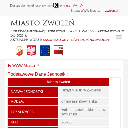
Dostęp dla niepełnosprawnych
ontrast
A+
A-
Strona WWW Miasta:
zwolen.pl
Miasto Zwoleń
Biuletyn Informacji Publicznej - ARCHIWALNY - aktualizowany
do 2023 r.
AKTUALNY ADRES:
samorzad.gov.pl/web/gmina-zwolen
WWW Miasta
Podstawowe Dane Jednostki:
Miasto Zwoleń
Urząd Miejski w Zwoleniu
NAZWA JEDNOSTKI
RODZAJ
gmina miejsko-wiejska
woj. mazowieckie, pow.
LOKALIZACJA
zwoleński
KOD
26-700