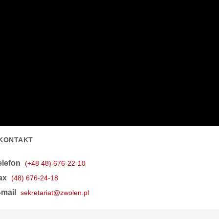
KONTAKT
elefon
(+48 48) 676-22-10
ax
(48) 676-24-18
-mail
sekretariat@zwolen.pl