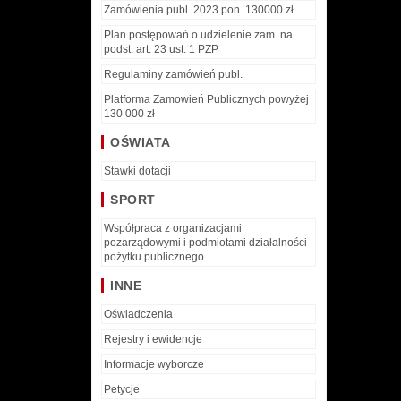
Zamówienia publ. 2023 pon. 130000 zł
Plan postępowań o udzielenie zam. na
podst. art. 23 ust. 1 PZP
Regulaminy zamówień publ.
Platforma Zamowień Publicznych powyżej
130 000 zł
OŚWIATA
Stawki dotacji
SPORT
Współpraca z organizacjami
pozarządowymi i podmiotami działalności
pożytku publicznego
INNE
Oświadczenia
Rejestry i ewidencje
Informacje wyborcze
Petycje