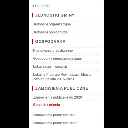
Opinie RIO
JEDNOSTKI GMINY
Jednostki organizacyjne
Jednostki pomocnicze
GOSPODARKA
Planowanie przestrzenne
Gospodarka nieruchomościami
Lokalizacja inwestycji
Lokalny Program Rewitalizacji Miasta
Zwoleń na lata 2016-2023
ZAMÓWIENIA PUBLICZNE
Zamówienia publiczne do 2020
Sprzedaż mienia
Zamówienia publiczne 2021
Zamówienia publiczne 2022