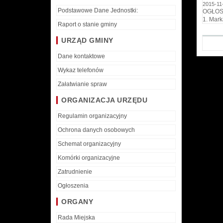
2015-11
Podstawowe Dane Jednostki:
OGŁOSZ
1. M
Raport o stanie gminy
URZĄD GMINY
Dane kontaktowe
Wykaz telefonów
Załatwianie spraw
ORGANIZACJA URZĘDU
Regulamin organizacyjny
Ochrona danych osobowych
Schemat organizacyjny
Komórki organizacyjne
Zatrudnienie
Ogłoszenia
ORGANY
Rada Miejska