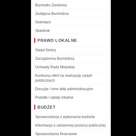
Burmistrz Zwolenia
Zastępca Burmistrza
Sekretarz
Skarbnik
PRAWO LOKALNE
Statut Gminy
Zarządzenia Burmistrza
Uchwały Rady Miejskiej
Konkursy ofert na realizację zadań
publicznych
Decyzje i inne akty administracyjne
Podatki i opłaty lokalne
BUDŻET
Sprawozdania z wykonania budżetu
Informacja o udzielonej pomocy publicznej
Sprawozdania finansowe