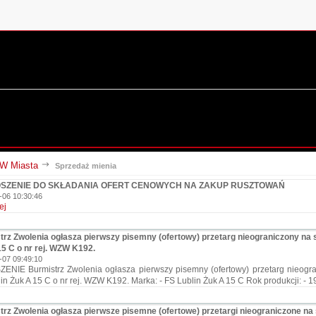
 Miasta
Sprzedaż mienia
SZENIE DO SKŁADANIA OFERT CENOWYCH NA ZAKUP RUSZTOWAŃ
-06 10:30:46
ej
trz Zwolenia ogłasza pierwszy pisemny (ofertowy) przetarg nieograniczony na
5 C o nr rej. WZW K192.
-07 09:49:10
ENIE Burmistrz Zwolenia ogłasza pierwszy pisemny (ofertowy) przetarg nieog
in Żuk A 15 C o nr rej. WZW K192. Marka: - FS Lublin Żuk A 15 C Rok produkcji: - 1
trz Zwolenia ogłasza pierwsze pisemne (ofertowe) przetargi nieograniczone