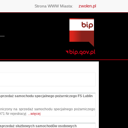
zwolen.pl
Strona WWW Miasta:
 sprzedaż samochodu specjalnego pożarniczego FS Lublin
raniczony na sprzedaż samochodu specjalnego pożarniczego
971 Nr rejestracyj
...więcej
 na sprzedaż służbowych samochodów osobowych