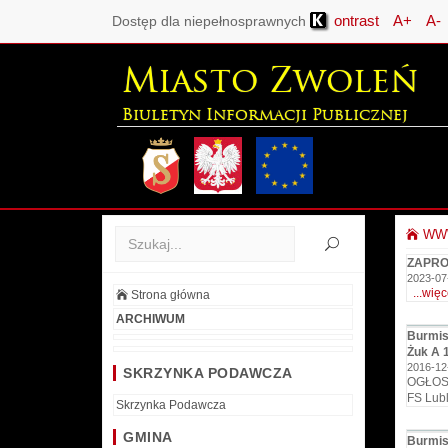
ontrast
A+
A-
Dostęp dla niepełnosprawnych
Miasto Zwoleń
Biuletyn Informacji Publicznej
WWW
ZAPRO
2023-07
...więc
Strona główna
ARCHIWUM
Burmis
Żuk A 1
2016-12
SKRZYNKA PODAWCZA
OGŁOSZ
FS Lubl
Skrzynka Podawcza
GMINA
Burmis