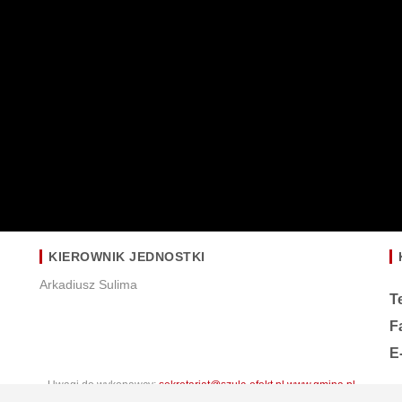
KIEROWNIK JEDNOSTKI
Arkadiusz Sulima
T
F
E
Uwagi do wykonawcy:
sekretariat@szulc-efekt.pl
www.gmina.pl