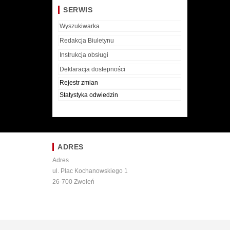
SERWIS
Wyszukiwarka
Redakcja Biuletynu
Instrukcja obsługi
Deklaracja dostepności
Rejestr zmian
Statystyka odwiedzin
ADRES
Adres
ul. Plac Kochanowskiego 1
26-700 Zwoleń