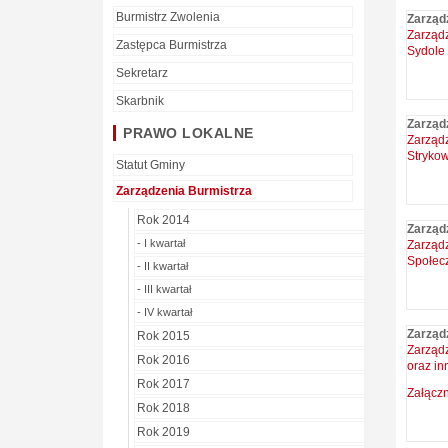
Burmistrz Zwolenia
Zarząd
Zarząd
Zastępca Burmistrza
Sydole
Sekretarz
Skarbnik
Zarząd
PRAWO LOKALNE
Zarząd
Stryko
Statut Gminy
Zarządzenia Burmistrza
Rok 2014
Zarząd
- I kwartał
Zarząd
Społec
- II kwartał
- III kwartał
- IV kwartał
Zarząd
Rok 2015
Zarządz
Rok 2016
oraz in
Rok 2017
Załączn
Rok 2018
Rok 2019