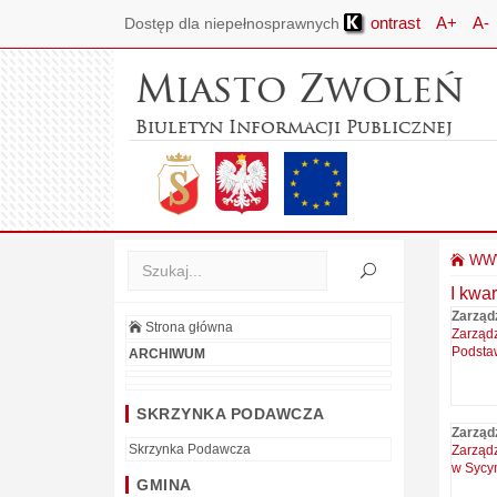
ontrast
A+
A-
Dostęp dla niepełnosprawnych
Miasto Zwoleń
Biuletyn Informacji Publicznej
WWW
I kwar
Zarząd
Strona główna
Zarząd
Podsta
ARCHIWUM
SKRZYNKA PODAWCZA
Zarząd
Skrzynka Podawcza
Zarządz
w Sycy
GMINA