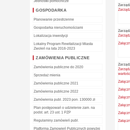
Jednostki pomocnicze
Zarząd
Zarządz
GOSPODARKA
Planowanie przestrzenne
Gospodarka nieruchomościami
Zarząd
Zarządz
Lokalizacja inwestycji
Załączn
Lokalny Program Rewitalizacji Miasta
Zwoleń na lata 2016-2023
ZAMÓWIENIA PUBLICZNE
Zarząd
Zamówienia publiczne do 2020
Zarząd
wartośc
Sprzedaż mienia
Załączn
Zamówienia publiczne 2021
Załączn
Zamówienia publiczne 2022
Załączn
Zamówienia publ. 2023 pon. 130000 zł
Załączn
Plan postępowań o udzielenie zam. na
podst. art. 23 ust. 1 PZP
Załączn
Regulaminy zamówień publ.
Załączn
Platforma Zamowień Publicznych powyżej