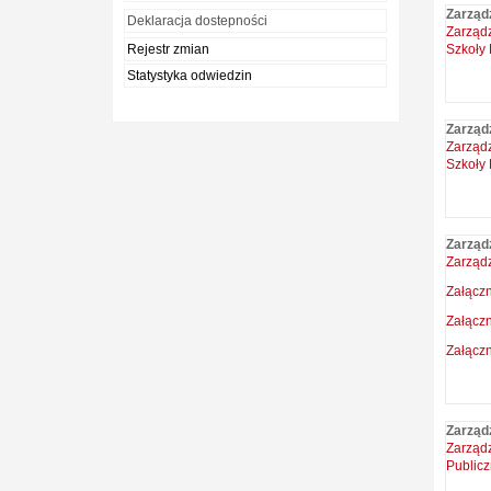
Zarząd
Deklaracja dostepności
Zarządz
Rejestr zmian
Szkoły 
Statystyka odwiedzin
Zarząd
Zarządz
Szkoły 
Zarząd
Zarządz
Załączn
Załączn
Załączn
Zarząd
Zarząd
Publicz