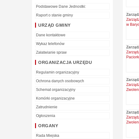
Podstawowe Dane Jednostki:
Zarząd
Raport o stanie gminy
Zarządz
w Baryc
URZĄD GMINY
Dane kontaktowe
Wykaz telefonów
Zarząd
Zarząd
Załatwianie spraw
Paciork
ORGANIZACJA URZĘDU
Regulamin organizacyjny
Zarząd
Ochrona danych osobowych
Zarządz
Schemat organizacyjny
Zwolen
Komórki organizacyjne
Zatrudnienie
Zarząd
Ogłoszenia
Zarząd
Zwolen
ORGANY
Rada Miejska