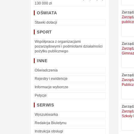
130 000 zł
Zarząd
OŚWIATA
Zarządz
publicz
Stawki dotacji
SPORT
Współpraca z organizacjami
Zarząd
pozarządowymi i podmiotami działalności
Zarządz
pożytku publicznego
Gimnaz
INNE
Oświadczenia
Zarząd
Rejestry i ewidencje
Zarząd
Publicz
Informacje wyborcze
Petycje
SERWIS
Zarząd
Zarządz
Wyszukiwarka
Szkoły
Redakcja Biuletynu
Instrukcja obsługi