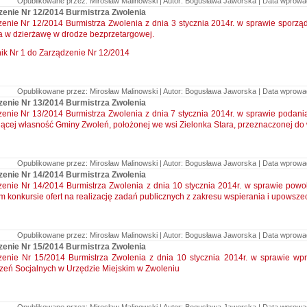
Opublikowane przez: Mirosław Malinowski | Autor: Bogusława Jaworska | Data wprowadz
zenie Nr 12/2014 Burmistrza Zwolenia
enie Nr 12/2014 Burmistrza Zwolenia z dnia 3 stycznia 2014r. w sprawie sporz
 w dzierżawę w drodze bezprzetargowej.
ik Nr 1 do Zarządzenie Nr 12/2014
Opublikowane przez: Mirosław Malinowski | Autor: Bogusława Jaworska | Data wprowadz
zenie Nr 13/2014 Burmistrza Zwolenia
enie Nr 13/2014 Burmistrza Zwolenia z dnia 7 stycznia 2014r. w sprawie podan
ącej własność Gminy Zwoleń, położonej we wsi Zielonka Stara, przeznaczonej do 
Opublikowane przez: Mirosław Malinowski | Autor: Bogusława Jaworska | Data wprowadz
zenie Nr 14/2014 Burmistrza Zwolenia
enie Nr 14/2014 Burmistrza Zwolenia z dnia 10 stycznia 2014r. w sprawie powo
m konkursie ofert na realizację zadań publicznych z zakresu wspierania i upowszech
Opublikowane przez: Mirosław Malinowski | Autor: Bogusława Jaworska | Data wprowadz
zenie Nr 15/2014 Burmistrza Zwolenia
zenie Nr 15/2014 Burmistrza Zwolenia z dnia 10 stycznia 2014r. w sprawie 
zeń Socjalnych w Urzędzie Miejskim w Zwoleniu